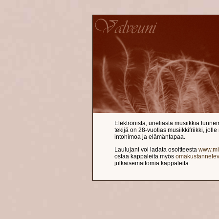
Elektronista, uneliasta musiikkia tunne
tekijä on 28-vuotias musiikkifriikki, joll
intohimoa ja elämäntapaa.
Laulujani voi ladata osoitteesta
www.mik
ostaa kappaleita myös
omakustannelev
julkaisemattomia kappaleita.