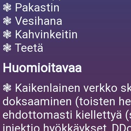
❃ Pakastin
❃ Vesihana
❃ Kahvinkeitin
❃ Teetä
Huomioitavaa
❃ Kaikenlainen verkko ska
doksaaminen (toisten hen
ehdottomasti kiellettyä (
injektio hyökkäykset, DD