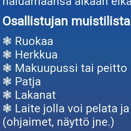
haluamaansa aikaan eikä l
Osallistujan muistilista
❃ Ruokaa
❃ Herkkua
❃ Makuupussi tai peitto
❃ Patja
❃ Lakanat
❃ Laite jolla voi pelata ja
(ohjaimet, näyttö jne.)