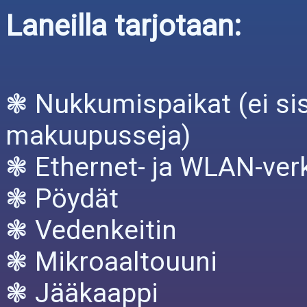
Laneilla tarjotaan:
❃ Nukkumispaikat (ei sisä
makuupusseja)
❃ Ethernet- ja WLAN-ver
❃ Pöydät
❃ Vedenkeitin
❃ Mikroaaltouuni
❃ Jääkaappi