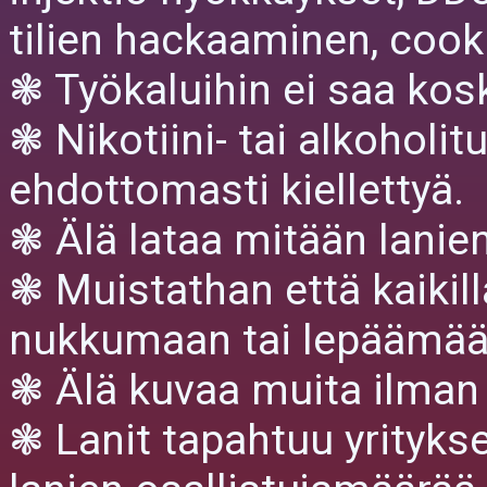
tilien hackaaminen, cooki
❃ Työkaluihin ei saa kos
❃ Nikotiini- tai alkoholit
ehdottomasti kiellettyä.
❃ Älä lataa mitään lanien
❃ Muistathan että kaikil
nukkumaan tai lepäämää
❃ Älä kuvaa muita ilman 
❃ Lanit tapahtuu yritykse