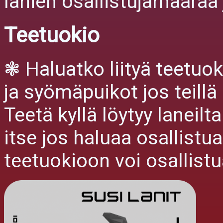
lanien osallistujamäärää
Teetuokio
❃ Haluatko liityä teetu
ja syömäpuikot jos teillä 
Teetä kyllä löytyy laneil
itse jos haluaa osallistu
teetuokioon voi osallistu